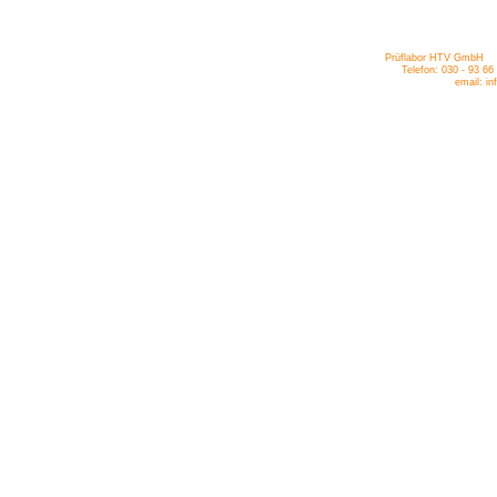
Prüflabor HTV GmbH Bi
Telefon: 030 -
93 66 
email: info@pht